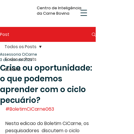
Centro de Inteligência
da Carne Bovina
Post
Todos os Posts
Assessoria CiCarne
Todos os Posts
3 de nov. de 2023
Crise ou oportunidade:
Boletins
o que podemos
aprender com o ciclo
pecuário?
#BoletimCiCarne063
Nesta edicao do Boletim CiCarne, os 
pesquisadores  discutem o ciclo 