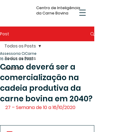
Centro de Inteligência
da Carne Bovina
Post
Todos os Posts
Assessoria CiCarne
Todos os Posts
16 de out. de 2020
Como deverá ser a
Boletins
comercialização na
cadeia produtiva da
carne bovina em 2040?
27 – Semana de 10 a 16/10/2020