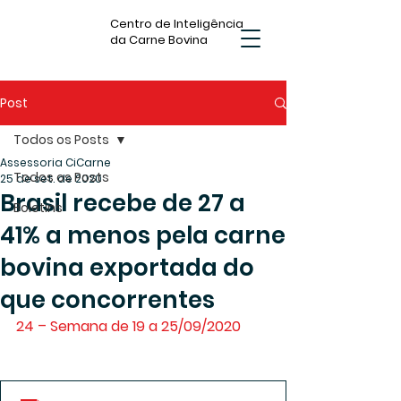
Centro de Inteligência
da Carne Bovina
Post
Todos os Posts
Assessoria CiCarne
Todos os Posts
25 de set. de 2020
Brasil recebe de 27 a
Boletins
41% a menos pela carne
bovina exportada do
que concorrentes
24 – Semana de 19 a 25/09/2020