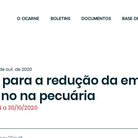
a
O CICARNE
BOLETINS
DOCUMENTOS
BASE D
de out. de 2020
s para a redução da e
no na pecuária
 a 30/10/2020