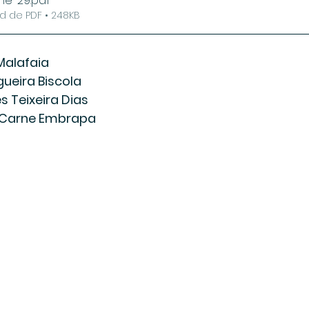
ne-29
.pdf
d de PDF • 248KB
Malafaia
ueira Biscola
 Teixeira Dias
i Carne Embrapa