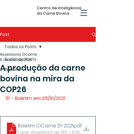
Centro de Inteligência
da Carne Bovina
Post
Todos os Posts
Assessoria CiCarne
Todos os Posts
5 de out. de 2021
A produção da carne
Boletins
bovina na mira da
COP26
51 – Boletim em 05/10/2021
Boletim CiCarne 51-2021
.pdf
Fazer download de PDF • 5.33MB